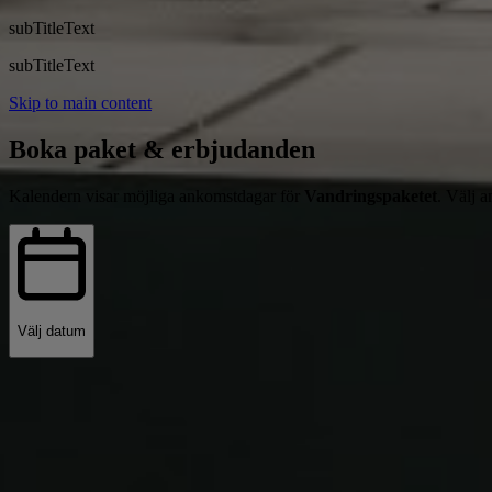
subTitleText
subTitleText
Skip to main content
Boka paket & erbjudanden
Kalendern visar möjliga ankomstdagar för
Vandringspaketet
. Välj 
Välj datum