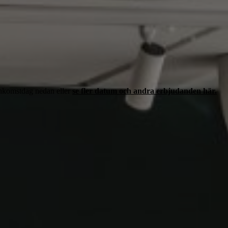
ankomstdag nedan eller
se fler datum och andra erbjudanden här.