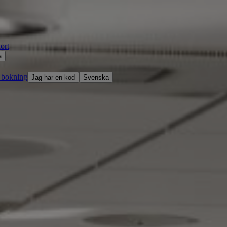
ort
a
 bokning
Jag har en kod
Svenska