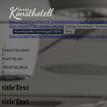
Boka boende
Paket
Paket & Erbjudanden
Presentkort
Köp presentk
Hitta bokning
Visa / avboka bokning
Kod
Jag har en kod
Svensk
Kundvagn
Min kundvagn
0
SEK
0
Meny
Boka boende
Paket & Erbjudanden
Köp presentkort
Visa / avboka
1
1
Datum
Välj datum
2
Rum
Välj rum
3
Tillval
Välj tillval
4
Betalning
Betalning
titleText
titleText